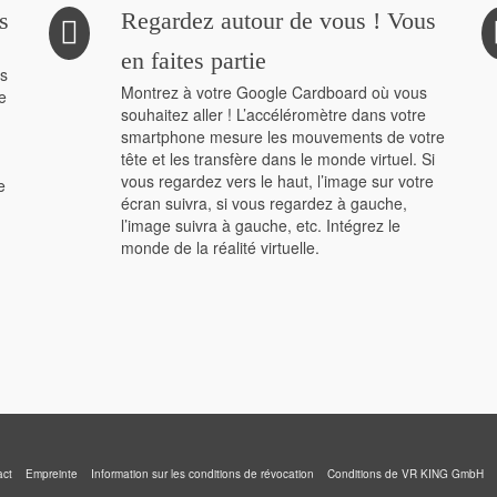
s
Regardez autour de vous ! Vous
en faites partie
ns
Montrez à votre Google Cardboard où vous
e
souhaitez aller ! L’accéléromètre dans votre
smartphone mesure les mouvements de votre
tête et les transfère dans le monde virtuel. Si
vous regardez vers le haut, l’image sur votre
e
écran suivra, si vous regardez à gauche,
l’image suivra à gauche, etc. Intégrez le
monde de la réalité virtuelle.
act
Empreinte
Information sur les conditions de révocation
Conditions de VR KING GmbH