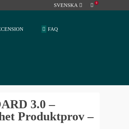
0
SVENSKA
ECENSION
FAQ
RD 3.0 –
ghet Produktprov –