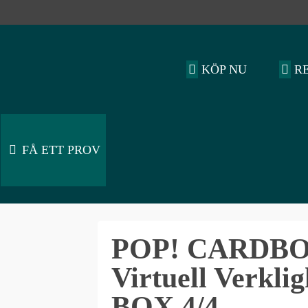
KÖP NU
R
FÅ ETT PROV
POP! CARDBOA
Virtuell Verkli
BOX 4/4