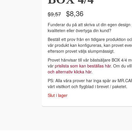
Det
Det
$
8,36
$
9,57
ursprungliga
nuvarande
priset
priset
Funderar du på att skriva ut din egen design p
var:
är:
kvaliteten eller övertyga din kund?
$9,57.
$8,36.
Beställ ett prov från en tidigare produktion oc
vår produkt kan konfigureras, kan provet even
eftersom provet väljs slumpmässigt.
Provet hänvisar till vår bästsäljare BOX 4/4 m
vår
prislista som kan beställas här
. Om du vil
och alternativ klicka här.
PS: Alla våra prover har inga spår av MR.CA
vårt visitkort och flygblad i brevet / paketet.
Slut i lager