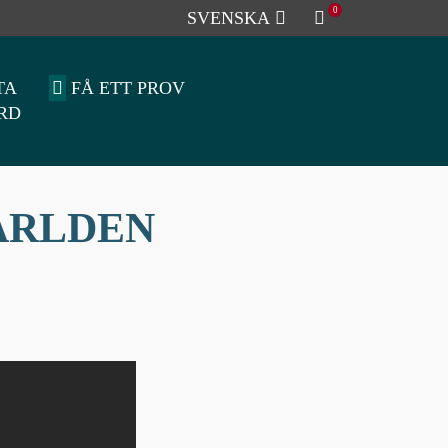
0
SVENSKA
TA
FÅ ETT PROV
RD
ÄRLDEN