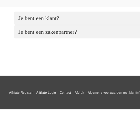
Je bent een klant?
Je bent een zakenpartner?
Affiliate Register
Affiliate Login
Contact
Afdruk
Algemene voorwaarden met klantinf