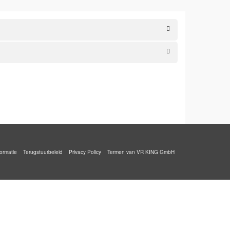
ormatie
Terugstuurbeleid
Privacy Policy
Termen van VR KING GmbH