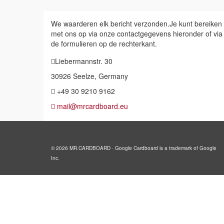
We waarderen elk bericht verzonden.Je kunt bereiken
met ons op via onze contactgegevens hieronder of via
de formulieren op de rechterkant.
Liebermannstr. 30
30926 Seelze, Germany
+49 30 9210 9162
mail@mrcardboard.eu
© 2026 MR.CARDBOARD · Google Cardboard is a trademark of Google
Inc.