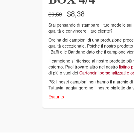
Il
Il
$
8,38
$
9,59
prezzo
prezzo
originale
attuale
Stai pensando di stampare il tuo modello sui no
era:
è:
qualità o convincere il tuo cliente?
$9,59.
$8,38.
Ordina dei campioni di una produzione preced
qualità eccezionale. Poiché il nostro prodott
i Baffi o le Bandane dato che il campione vie
Il campione si riferisce al nostro prodotto pi
esterno. Puoi trovare altro nel nostro
listino 
di più o vuoi dei
Cartoncini personalizzati e op
PS: I nostri campioni non hanno il marchio
Tuttavia, aggiungeremo il nostro biglietto da vi
Esaurito