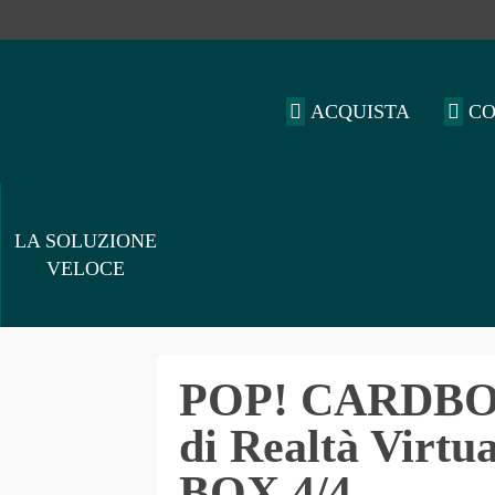
ACQUISTA
C
LA SOLUZIONE
VELOCE
POP! CARDBOA
di Realtà Virtu
BOX 4/4