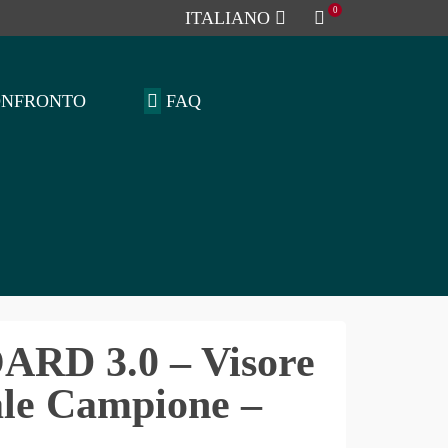
0
ITALIANO
ONFRONTO
FAQ
RD 3.0 – Visore
ale Campione –