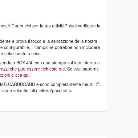
stri Cartoncini per la tua attività? Vuoi verificare la
ente e prova il tocco e la sensazione della nostra
o è configurabile, il campione potrebbe non includere
ne selezionato a caso.
ù venduto BOX 4/4, con una stampa sul lato interno e
prezzi che può essere richiesto qui
. Se vuoi saperne
zioni clicca qui.
 di MR.CARDBOARD e sono completamente neutri. 🙂
sita e volantini alla lettera/pacchetto.