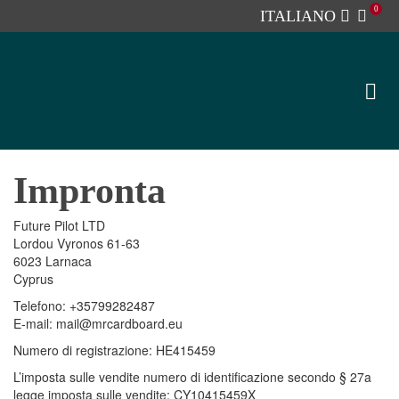
0
ITALIANO
Impronta
Future Pilot LTD
Lordou Vyronos 61-63
6023 Larnaca
Cyprus
Telefono: +35799282487
E-mail: mail@mrcardboard.eu
Numero di registrazione: ΗΕ415459
L’imposta sulle vendite numero di identificazione secondo § 27a
legge imposta sulle vendite: CY10415459X