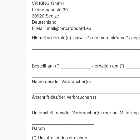
VR KING GmbH
Liebermannstr. 30
30926 Seelze
Deutschland
E-Mail: mail@mrcardboard.eu
Hiermit widerrufe(n) ich/wir (*) den von mir/uns (*) a
___________________________________________
___________________________________________
Bestellt am (*) ____________ / erhalten am (*) ___
___________________________________________
Name des/der Verbraucher(s)
___________________________________________
Anschrift des/der Verbraucher(s)
___________________________________________
Unterschrift des/der Verbraucher(s) (nur bei Mitteilung
_________________________
Datum
(*) Unzutreffendes streichen