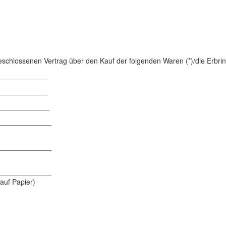
bgeschlossenen Vertrag über den Kauf der folgenden Waren (*)/die Erbri
____________
____________
_______________
_____________
_____________
_____________
 auf Papier)